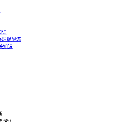
】
知识
办理提醒您
关知识
商
9580