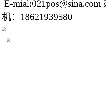
E-mial:021pos@sina.com
机：18621939580