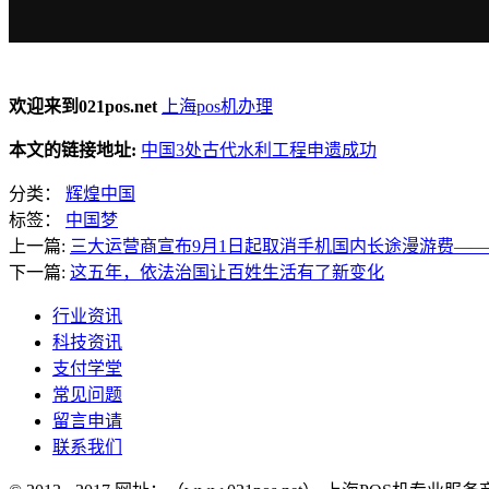
欢迎来到021pos.net
上海pos机办理
本文的链接地址:
中国3处古代水利工程申遗成功
分类：
辉煌中国
标签：
中国梦
上一篇:
三大运营商宣布9月1日起取消手机国内长途漫游费——
下一篇:
这五年，依法治国让百姓生活有了新变化
行业资讯
科技资讯
支付学堂
常见问题
留言申请
联系我们