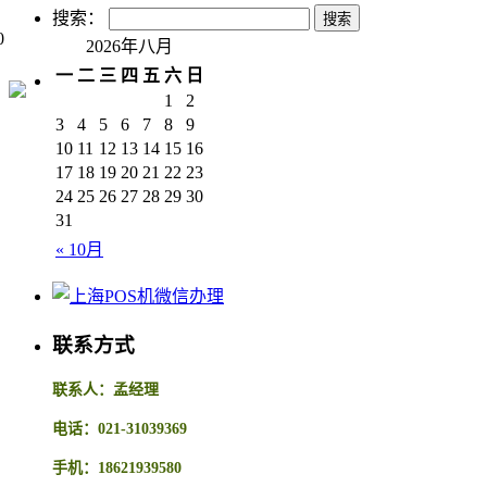
搜索：
0
2026年八月
一
二
三
四
五
六
日
1
2
3
4
5
6
7
8
9
10
11
12
13
14
15
16
17
18
19
20
21
22
23
24
25
26
27
28
29
30
31
« 10月
联系方式
联系人：孟经理
电话：021-31039369
手机：18621939580