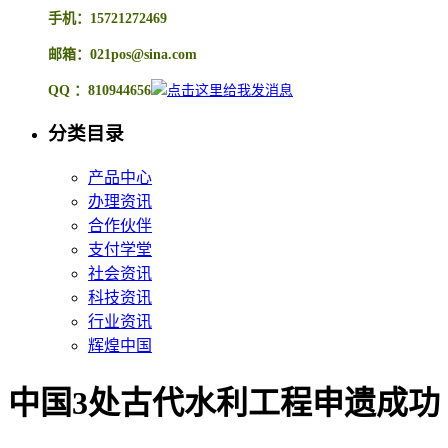
手机：15721272469
邮箱：021pos@sina.com
QQ ：810944656
分类目录
产品中心
办理资讯
合作伙伴
支付学堂
社会资讯
科技资讯
行业资讯
辉煌中国
中国3处古代水利工程申遗成功